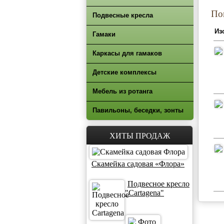
По
Подвесные кресла
Из
Гамаки
Каркасы для гамаков
Детские комплексы
Мебель из ротанга
Павильоны, беседки, зонты
ХИТЫ ПРОДАЖ
Скамейка садовая «Флора»
Подвесное кресло
"Cartagena"