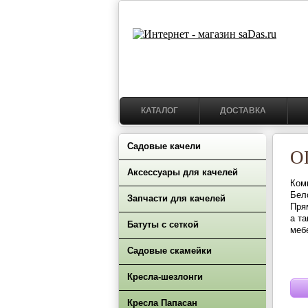
КАТАЛОГ
ДОСТАВКА
Садовые качели
О
Аксессуары для качелей
Ком
Бел
Запчасти для качелей
Пря
а т
Батуты с сеткой
меб
Садовые скамейки
Кресла-шезлонги
Кресла Папасан