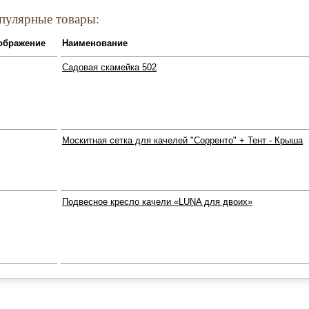
пулярные товары:
ображение
Наименование
Садовая скамейка 502
Москитная сетка для качелей "Сорренто" + Тент - Крыша
Подвесное кресло качели «LUNA для двоих»