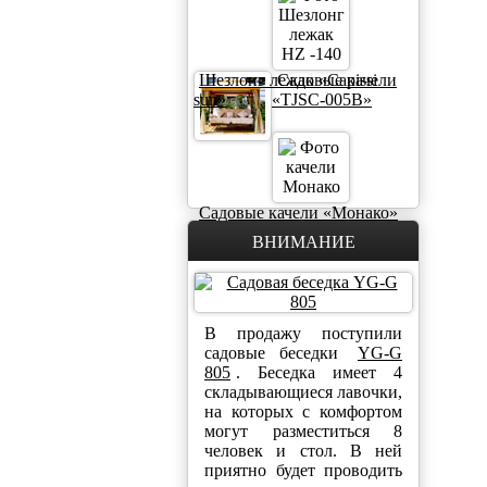
Шезлонг лежак «Capissi
Садовые качели
sun»
«TJSC-005B»
Садовые качели «Монако»
ВНИМАНИЕ
В продажу поступили
садовые беседки
YG-G
805
. Беседка имеет 4
складывающиеся лавочки,
на которых с комфортом
могут разместиться 8
человек и стол. В ней
приятно будет проводить