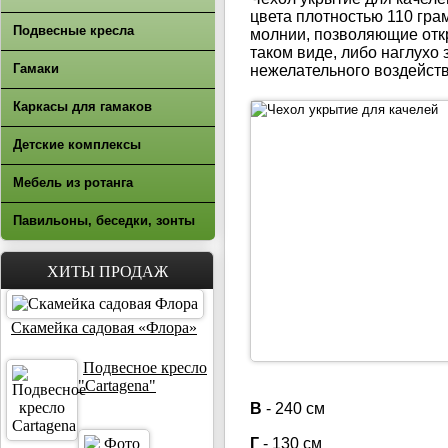
цвета плотностью 110 гра
Подвесные кресла
молнии, позволяющие откр
таком виде, либо наглухо
Гамаки
нежелательного воздейст
Каркасы для гамаков
Детские комплексы
Мебель из ротанга
Павильоны, беседки, зонты
ХИТЫ ПРОДАЖ
Скамейка садовая «Флора»
Подвесное кресло
"Cartagena"
В
- 240 см
Г
- 130 см