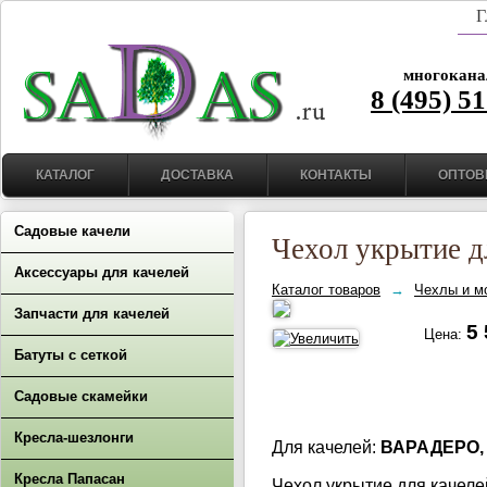
Г
многокана
8 (495) 5
КАТАЛОГ
ДОСТАВКА
КОНТАКТЫ
ОПТОВ
Садовые качели
Чехол укрытие дл
Аксессуары для качелей
Каталог товаров
→
Чехлы и м
Запчасти для качелей
5 
Цена:
Батуты с сеткой
Садовые скамейки
Кресла-шезлонги
Для качелей:
ВАРАДЕРО,
Кресла Папасан
Чехол укрытие для качеле