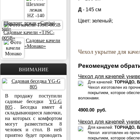
Д
- 145 см
Цвет: зеленый;
Шезлонг лежак «Capissi
sun»
Садовые качели «TJSC-
005B»
Садовые качели
«Монако»
Чехол укрытие для качел
Рекомендуем обрати
ВНИМАНИЕ
Чехол для качелей унив
Для качелей:
ТОРНАДО, В
Чехол изготовлен из прочн
покрытием, которое обесп
В продажу поступили
волокнами.
садовые беседки
YG-G
805
. Беседка имеет 4
4900.00 руб.
складывающиеся лавочки,
на которых с комфортом
Чехол для качелей унив
могут разместиться 8
Для качелей:
ТОРНАДО, В
человек и стол. В ней
Чехол изготовлен из прочн
приятно будет проводить
покрытием, которое обесп