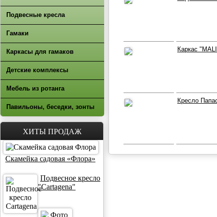
Подвесные кресла
Гамаки
Каркас "MAL
Каркасы для гамаков
Детские комплексы
Мебель из ротанга
Кресло Папас
Павильоны, беседки, зонты
ХИТЫ ПРОДАЖ
Скамейка садовая «Флора»
Подвесное кресло
"Cartagena"