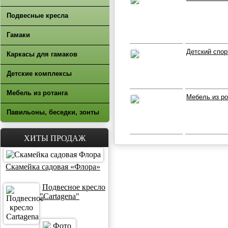
Подвесные кресла
Гамаки
Детский спо
Каркасы для гамаков
Детские комплексы
Мебель из ротанга
Мебель из р
Павильоны, беседки, зонты
ХИТЫ ПРОДАЖ
Скамейка садовая «Флора»
Подвесное кресло
"Cartagena"