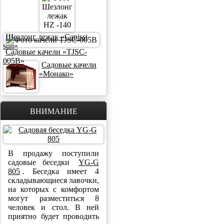
Шезлонг лежак «Capissi
sun»
Садовые качели «TJSC-
005B»
Садовые качели
«Монако»
ВНИМАНИЕ
В продажу поступили
садовые беседки
YG-G
805
. Беседка имеет 4
складывающиеся лавочки,
на которых с комфортом
могут разместиться 8
человек и стол. В ней
приятно будет проводить