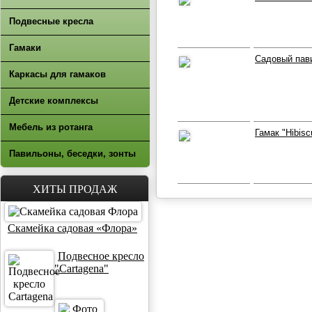
Подвесные кресла
Гамаки
Садовый пави
Каркасы для гамаков
Детские комплексы
Мебель из ротанга
Гамак "Hibisc
Павильоны, беседки, зонты
ХИТЫ ПРОДАЖ
Скамейка садовая «Флора»
Подвесное кресло
"Cartagena"