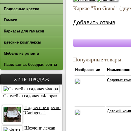
Каркас "Rio Grand" (дв
Подвесные кресла
Гамаки
Добавить отзыв
Каркасы для гамаков
Детские комплексы
Мебель из ротанга
Популярные товары:
Павильоны, беседки, зонты
Изображение
Наименован
ХИТЫ ПРОДАЖ
Садовые каче
Скамейка садовая «Флора»
Подвесное кресло
Детский ком
"Cartagena"
Шезлонг лежак