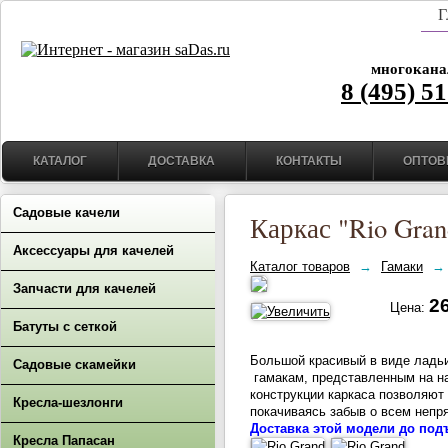
Г
многокана
8 (495) 5
КАТАЛОГ
ДОСТАВКА
КОНТАКТЫ
ОПТОВ
Садовые качели
Каркас "Rio Gra
Аксессуары для качелей
Каталог товаров
→
Гамаки
→
Запчасти для качелей
26
Цена:
Батуты с сеткой
Большой красивый в виде ладь
Садовые скамейки
гамакам, представленным на на
конструкции каркаса позволяют
Кресла-шезлонги
покачиваясь забыв о всем неп
Доставка этой модели до под
Кресла Папасан