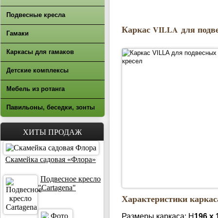
Подвесные кресла
Каркас
для подв
VILLA
Гамаки
Каркасы для гамаков
Детские комплексы
Мебель из ротанга
Павильоны, беседки, зонты
ХИТЫ ПРОДАЖ
Скамейка садовая «Флора»
Подвесное кресло
"Cartagena"
Характеристики карка
Размеры каркаса: Н
196 х