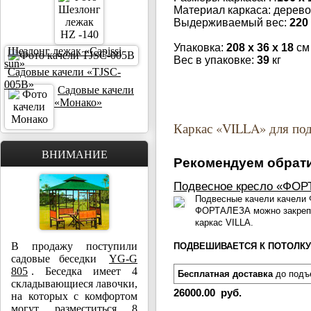
Материал каркаса: дерево
Выдерживаемый вес:
220
Упаковка:
208 х 36 х 18
см
Шезлонг лежак «Capissi
Вес в упаковке:
39
кг
sun»
Садовые качели «TJSC-
005B»
Садовые качели
«Монако»
Каркас «VILLA» для под
ВНИМАНИЕ
Рекомендуем обрати
Подвесное кресло «ФО
Подвесные качели качели 
ФОРТАЛЕЗА можно закрепи
каркас VILLA.
В продажу поступили
ПОДВЕШИВАЕТСЯ К ПОТОЛКУ
садовые беседки
YG-G
805
. Беседка имеет 4
Бесплатная доставка
до подъ
складывающиеся лавочки,
26000.00 руб.
на которых с комфортом
могут разместиться 8