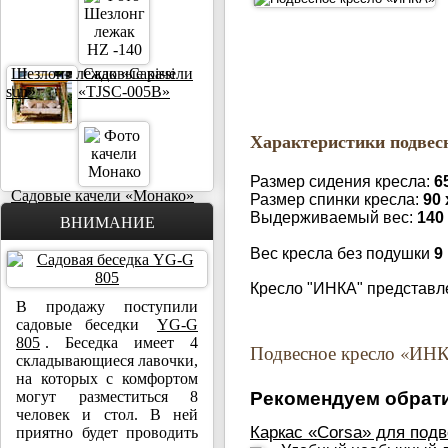
Шезлонг лежак «Capissi
Садовые качели
sun»
«TJSC-005B»
Характеристики подвес
Размер сидения кресла:
6
Садовые качели «Монако»
Размер спинки кресла:
90 
Выдерживаемый вес:
140
ВНИМАНИЕ
Вес кресла без подушки
9
Кресло "ИНКА" представл
В продажу поступили
садовые беседки
YG-G
805
. Беседка имеет 4
Подвесное кресло «ИН
складывающиеся лавочки,
на которых с комфортом
могут разместиться 8
Рекомендуем обрати
человек и стол. В ней
Каркас «Corsa» для подв
приятно будет проводить