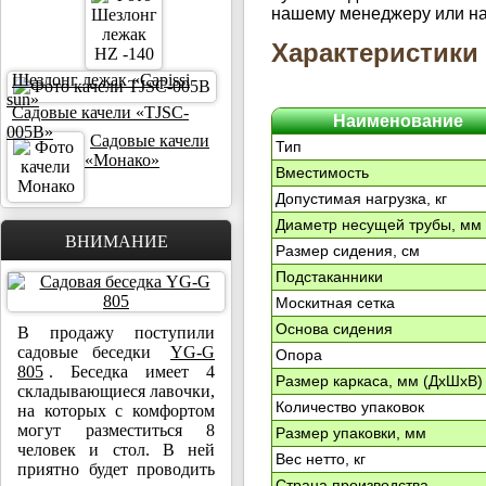
нашему менеджеру или на
Характеристики
Шезлонг лежак «Capissi
sun»
Садовые качели «TJSC-
Наименование
005B»
Садовые качели
Тип
«Монако»
Вместимость
Допустимая нагрузка, кг
Диаметр несущей трубы, мм
ВНИМАНИЕ
Размер сидения, см
Подстаканники
Москитная сетка
Основа сидения
В продажу поступили
садовые беседки
YG-G
Опора
805
. Беседка имеет 4
Размер каркаса, мм (ДхШхВ)
складывающиеся лавочки,
Количество упаковок
на которых с комфортом
могут разместиться 8
Размер упаковки, мм
человек и стол. В ней
Вес нетто, кг
приятно будет проводить
Страна производства