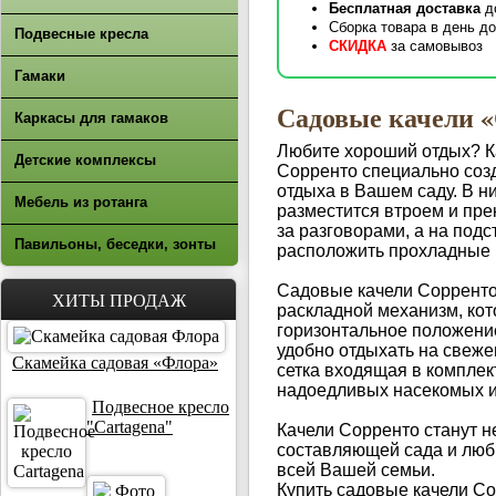
Бесплатная доставка
д
Сборка товара в день до
Подвесные кресла
СКИДКА
за самовывоз
Гамаки
Садовые качели 
Каркасы для гамаков
Любите хороший отдых? К
Детские комплексы
Сорренто специально соз
отдыха в Вашем саду. В н
Мебель из ротанга
разместится втроем и пре
за разговорами, а на под
Павильоны, беседки, зонты
расположить прохладные 
Садовые качели Соррент
ХИТЫ ПРОДАЖ
раскладной механизм, ко
горизонтальное положение
удобно отдыхать на свеже
Скамейка садовая «Флора»
сетка входящая в комплек
надоедливых насекомых и
Подвесное кресло
"Cartagena"
Качели Сорренто станут 
составляющей сада и лю
всей Вашей семьи.
Купить садовые качели Со