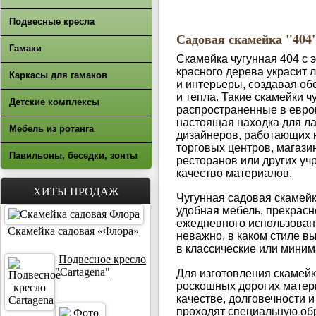
Подвесные кресла
Садовая скамейка "404
Гамаки
Скамейка чугунная 404 с
красного дерева украсит
Каркасы для гамаков
и интерьеры, создавая об
и тепла. Такие скамейки ч
Детские комплексы
распространенные в европ
настоящая находка для 
Мебель из ротанга
дизайнеров, работающих
торговых центров, магазин
Павильоны, беседки, зонты
ресторанов или других уч
качество материалов.
ХИТЫ ПРОДАЖ
Чугунная садовая скамей
удобная мебель, прекрас
ежедневного использован
Скамейка садовая «Флора»
неважно, в каком стиле в
в классические или мини
Подвесное кресло
"Cartagena"
Для изготовления скамейк
роскошных дорогих материа
качестве, долговечности 
проходят специальную обр