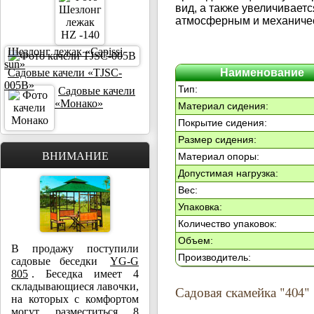
вид, а также увеличивает
атмосферным и механичес
Шезлонг лежак «Capissi
sun»
Садовые качели «TJSC-
Наименование
005B»
Тип:
Садовые качели
«Монако»
Материал сидения:
Покрытие сидения:
Размер сидения:
ВНИМАНИЕ
Материал опоры:
Допустимая нагрузка:
Вес:
Упаковка:
Количество упаковок:
Объем:
В продажу поступили
Производитель:
садовые беседки
YG-G
805
. Беседка имеет 4
складывающиеся лавочки,
Садовая скамейка "404"
на которых с комфортом
могут разместиться 8