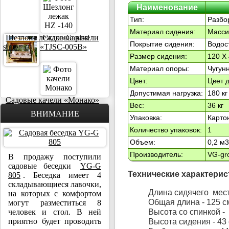
Наименование
Тип:
Разбо
Материал сидения:
Масси
Шезлонг лежак «Capissi
Садовые качели
Покрытие сидения:
Водос
sun»
«TJSC-005B»
Размер сидения:
120 Х 
Материал опоры:
Чугун
Цвет:
Цвет 
Допустимая нагрузка:
180 кг
Садовые качели «Монако»
Вес:
36 кг
ВНИМАНИЕ
Упаковка:
Карто
Количество упаковок:
1
Объем:
0,2 м3
Производитель:
VG-gr
В продажу поступили
садовые беседки
YG-G
Технические характерис
805
. Беседка имеет 4
складывающиеся лавочки,
Длина сидячего мест
на которых с комфортом
Общая длина - 125 см
могут разместиться 8
Высота со спинкой - 
человек и стол. В ней
приятно будет проводить
Высота сидения - 43 с