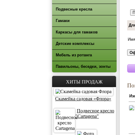
Подвесные кресла
Гамаки
Дл
Каркасы для гамаков
Имя
Детские комплексы
Мебель из ротанга
Павильоны, беседки, зонты
ХИТЫ ПРОДАЖ
По
Из
Скамейка садовая «Флора»
Подвесное кресло
"Cartagena"