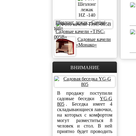
Шезлонг лежак «Capissi
sun»
Садовые качели «TJSC-
005B»
Садовые качели
«Монако»
ВНИМАНИЕ
В продажу поступили
садовые беседки
YG-G
805
. Беседка имеет 4
складывающиеся лавочки,
на которых с комфортом
могут разместиться 8
человек и стол. В ней
приятно будет проводить