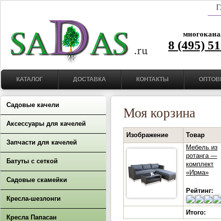
Г
многокана
8 (495) 5
КАТАЛОГ
ДОСТАВКА
КОНТАКТЫ
ОПТОВ
Садовые качели
Моя корзина
Аксессуары для качелей
Изображение
Товар
Запчасти для качелей
Мебель из
ротанга —
Батуты с сеткой
комплект
«Ирма»
Садовые скамейки
Рейтинг:
Кресла-шезлонги
Итого:
Кресла Папасан