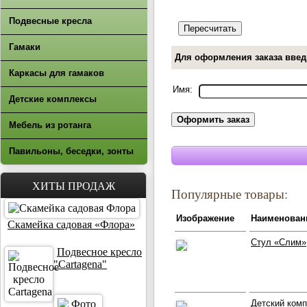
Подвесные кресла
Гамаки
Для оформления заказа введ
Каркасы для гамаков
Имя:
Детские комплексы
Мебель из ротанга
Павильоны, беседки, зонты
ХИТЫ ПРОДАЖ
Популярные товары:
Изображение
Наименован
Скамейка садовая «Флора»
Стул «Слим»
Подвесное кресло
"Cartagena"
Детский комп