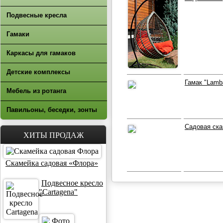
Подвесные кресла
Гамаки
Каркасы для гамаков
Детские комплексы
Гамак "Lamb
Мебель из ротанга
Павильоны, беседки, зонты
Садовая ска
ХИТЫ ПРОДАЖ
Скамейка садовая «Флора»
Подвесное кресло
"Cartagena"