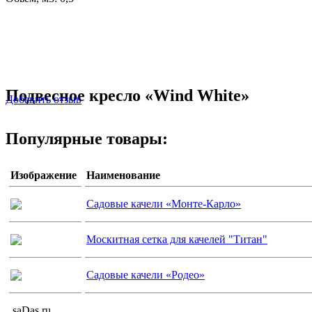
Подвесное кресло «Wind White»
Добавить отзыв
Популярные товары:
Изображение
Наименование
Садовые качели «Монте-Карло»
Москитная сетка для качелей "Титан"
Садовые качели «Родео»
saDas.ru