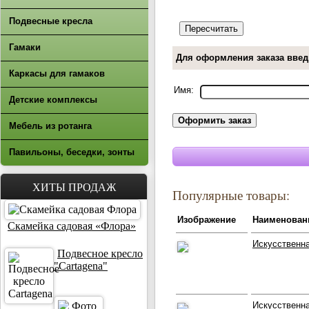
Подвесные кресла
Гамаки
Для оформления заказа введ
Каркасы для гамаков
Имя:
Детские комплексы
Мебель из ротанга
Павильоны, беседки, зонты
ХИТЫ ПРОДАЖ
Популярные товары:
Изображение
Наименован
Скамейка садовая «Флора»
Искусственн
Подвесное кресло
"Cartagena"
Искусственна