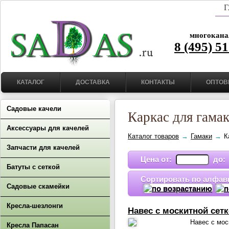
Г
многокана
8 (495) 5
КАТАЛОГ
ДОСТАВКА
КОНТАКТЫ
ОПТОВ
Садовые качели
Каркас для гамак
Аксессуары для качелей
Каталог товаров
→
Гамаки
→
К
Запчасти для качелей
Цена от:
до
Батуты с сеткой
Сортировать по алфав
Садовые скамейки
Кресла-шезлонги
Навес с москитной сетк
Навес с мос
Кресла Папасан