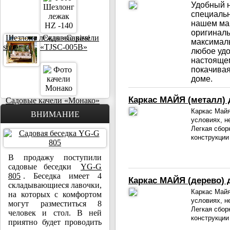
Удобный н
специальн
нашем маг
оригиналь
Шезлонг лежак «Capissi
Садовые качели
максимал
sun»
«TJSC-005B»
любое удо
настоящем
покачивая
доме.
Каркас МАЙЯ (металл) 
Садовые качели «Монако»
Каркас Майя
ВНИМАНИЕ
условиях, н
Легкая сбор
конструкции
В продажу поступили
садовые беседки
YG-G
805
. Беседка имеет 4
Каркас МАЙЯ (дерево) 
складывающиеся лавочки,
Каркас Майя
на которых с комфортом
условиях, н
могут разместиться 8
Легкая сбор
человек и стол. В ней
конструкции
приятно будет проводить