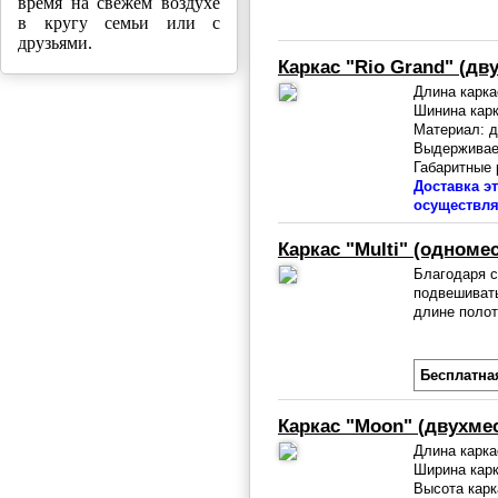
время на свежем воздухе
в кругу семьи или с
друзьями.
Каркас "Rio Grand" (дв
Длина карка
Шинина карк
Материал: 
Выдерживаем
Габаритные 
Доставка э
осуществля
Каркас "Multi" (одноме
Благодаря с
подвешивать
длине полот
Бесплатна
Каркас "Moon" (двухме
Длина карка
Ширина карк
Высота карк